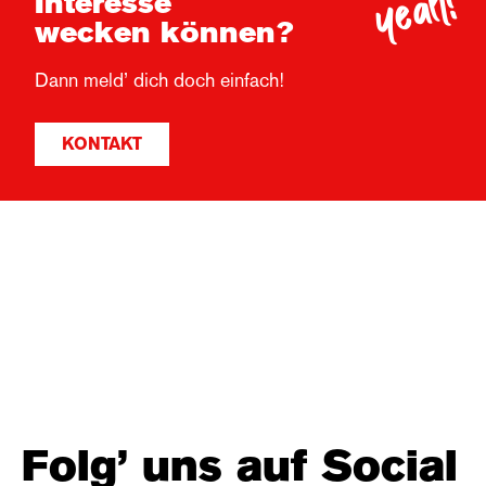
yeah!
Interesse
wecken können?
Dann meld’ dich doch einfach!
KONTAKT
Folg’ uns auf Social